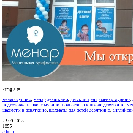
<img alt="
менар мурино
,
менар девяткино
,
детский центр менар мурино
,
подготовка к школе мурино
,
подготовка к школе девяткино
,
ме
шахматы в девяткино
,
шахматы для детей девяткино
,
английски
—
23.09.2018
1855
admin