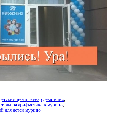
детский центр менар девяткино
,
нтальная арифметика в мурино
,
й для детей мурино