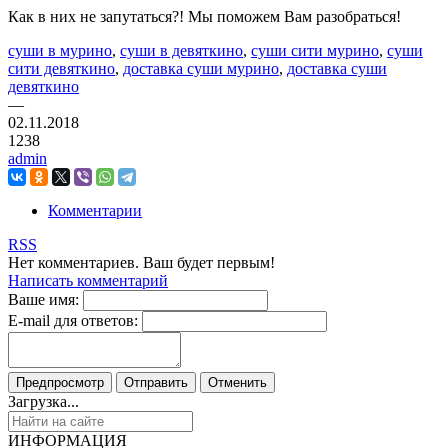
Как в них не запутаться?! Мы поможем Вам разобраться!
суши в мурино
,
суши в девяткино
,
суши сити мурино
,
суши
сити девяткино
,
доставка суши мурино
,
доставка суши
девяткино
—
02.11.2018
1238
admin
Комментарии
RSS
Нет комментариев. Ваш будет первым!
Написать комментарий
Ваше имя:
E-mail для ответов:
Загрузка...
ИНФОРМАЦИЯ