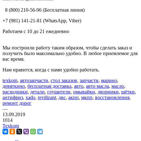
8 (800) 210-56-96 (Бесплатная линия)
+7 (981) 141-21-81 (WhatsApp, Viber)
Работаем с 10 до 21 ежедневно
Мы построили работу таким образом, чтобы сделать заказ и
получить было максимально удобно. В любое приемлемое для
вас время.
Нам нравится, когда с нами удобно работать.
texkom
,
автозапчасти
,
стол заказов
,
запчасти
,
марино
,
девяткино
,
бесплатная доставка
,
авто
,
авто масла
,
масло
,
расходники
,
детали
,
глушители
,
омывайки
,
дворники
,
щётки
,
антифриз
,
xado
,
revilizant
,
двс
,
акпп
,
мкпп
,
восстановления
,
ремонт дорог
—
13.09.2019
1014
Texkom