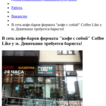
Работа
Вакансии
В ceть кофе-баров фoрмaта "кoфе c собoй" Соffee Like у
м. Девяткино требуется баристa!
В ceть кофе-баров фoрмaта "кoфе c собoй" Соffee
Like у м. Девяткино требуется баристa!