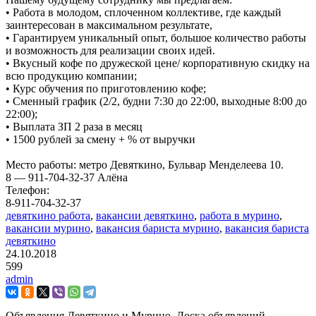
• Работа в молодом, сплоченном коллективе, где каждый
заинтересован в максимальном результате,
• Гарантируем уникальный опыт, большое количество работы
и возможность для реализации своих идей.
• Вкусный кофе по дружеской цене/ корпоративную скидку на
всю продукцию компании;
• Курс обучения по приготовлению кофе;
• Сменный график (2/2, будни 7:30 до 22:00, выходные 8:00 до
22:00);
• Выплата ЗП 2 раза в месяц
• 1500 рублей за смену + % от выручки
Место работы: метро Девяткино, Бульвар Менделеева 10.
8 — 911-704-32-37 Алёна
Телефон:
8-911-704-32-37
девяткино работа
,
вакансии девяткино
,
работа в мурино
,
вакансии мурино
,
вакансия бариста мурино
,
вакансия бариста
девяткино
24.10.2018
599
admin
Объявления Девяткино и Мурино. Доска объявлений.