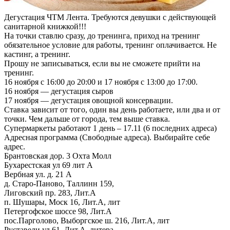
Дегустация ЧТМ Лента. Требуются девушки с действующей
санитарной книжкой!!!
На точки ставлю сразу, до тренинга, приход на тренинг
обязательное условие для работы, тренинг оплачивается. Не
кастинг, а тренинг.
Прошу не записываться, если вы не сможете прийти на
тренинг.
16 ноября с 16:00 до 20:00 и 17 ноября с 13:00 до 17:00.
16 ноября — дегустация сыров
17 ноября — дегустация овощной консервации.
Ставка зависит от того, один вы день работаете, или два и от
точки. Чем дальше от города, тем выше ставка.
Супермаркеты работают 1 день – 17.11 (6 последних адреса)
Адресная программа (Свободные адреса). Выбирайте себе
адрес.
Брантовская дор. 3 Охта Молл
Бухарестская ул 69 лит А
Вербная ул. д. 21 А
д. Старо-Паново, Таллинн 159,
Лиговский пр. 283, Лит.А
п. Шушары, Моск 16, Лит.А, лит
Петергофское шоссе 98, Лит.А
пос.Парголово, Выборгское ш. 216, Лит.А, лит
Руставели ул 61, Лит.А, литера