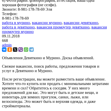
6) Фотографии: флюорография, аттестация, ваша одна
хорошая фотография (не селфи).
Звоните: 8-981-178-78-69 Эля
Телефон:
8-981-178-78-69
работа в мурино
,
вакансии мурино
,
вакансии девяткино
,
работа в девяткино
,
вакансия промоутер девяткино
,
вакансия
промоутер мурино
09.11.2018
668
admin
Объявления Девяткино и Мурино. Доска объявлений.
Свежие вакансии, поиск работы, предложения товаров и
услуг в Девяткино и Мурино.
После регистрации, вы можете разместить ваше объявление.
Хотите что-то купить или продать с минимальными затратами
времени и сил? Обратитесь к соседям. У них много
предложений для вас. Это могут быть и детские вещи, и
инвентарь для зимних прогулок, санки, лыжи, или
велосипеды. Это может быть и верхняя одежда, и даже
стройматериалы.