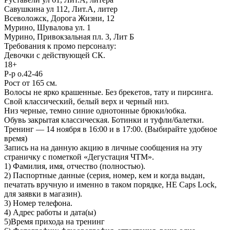
Савушкина ул 112, Лит.А, литер
Всеволожск, Дорога Жизни, 12
Мурино, Шувалова ул. 1
Мурино, Привокзальная пл. 3, Лит Б
Требования к промо персоналу:
Девочки с действующей СК.
18+
Р-р о.42-46
Рост от 165 см.
Волосы не ярко крашенные. Без брекетов, тату и пирсинга.
Свой классический, белый верх и черный низ.
Низ черные, темно синие однотонные брюки/юбка.
Обувь закрытая классическая. Ботинки и туфли/балетки.
Тренинг — 14 ноября в 16:00 и в 17:00. (Выбирайте удобное
время)
Запись на на данную акцию в личные сообщения на эту
страничку с пометкой «Дегустация ЧТМ».
1) Фамилия, имя, отчество (полностью).
2) Паспортные данные (серия, номер, кем и когда выдан,
печатать вручную и именно в таком порядке, НЕ Caps Lock,
для заявки в магазин).
3) Номер телефона.
4) Адрес работы и дата(ы)
5)Время прихода на тренинг