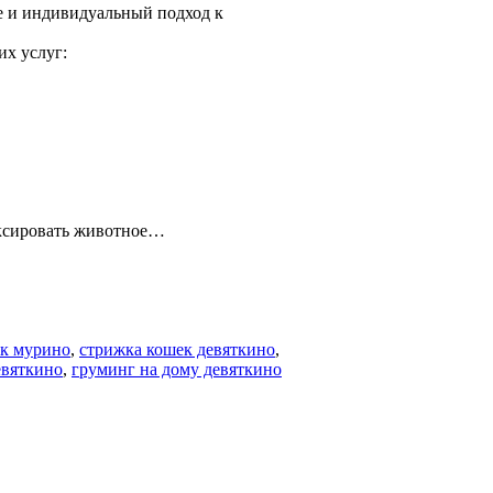
 и индивидуальный подход к
х услуг:
иксировать животное…
ек мурино
,
стрижка кошек девяткино
,
евяткино
,
груминг на дому девяткино