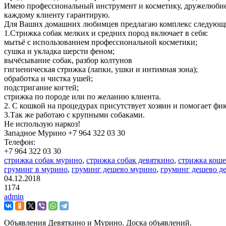
Имею профессиональный инструмент и косметику, дружелюбие
каждому клиенту гарантирую.
Для Ваших домашних любимцев предлагаю комплекс следующи
1.Стрижка собак мелких и средних пород включает в себя:
мытьё с использованием профессиональной косметики;
сушка и укладка шерсти феном;
вычёсывание собак, разбор колтунов
гигиеническая стрижка (лапки, ушки и интимная зона);
обработка и чистка ушей;
подстригание когтей;
стрижка по породе или по желанию клиента.
2. С кошкой на процедурах присутствует хозяин и помогает ф
3.Так же работаю с крупными собаками.
Не использую наркоз!
Западное Мурино +7 964 322 03 30
Телефон:
+7 964 322 03 30
стрижка собак мурино
,
стрижка собак девяткино
,
стрижка кош
груминг в мурино
,
груминг дешево мурино
,
груминг дешево д
04.12.2018
1174
admin
Объявления Девяткино и Мурино. Доска объявлений.