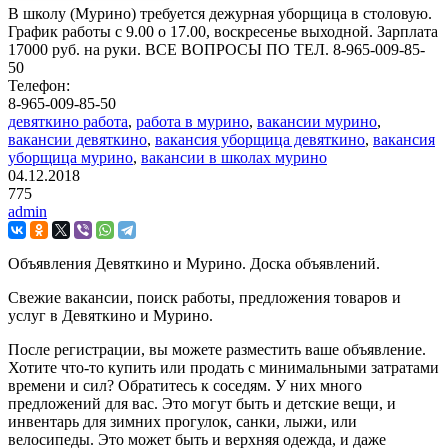
В школу (Мурино) требуется дежурная уборщица в столовую.
График работы с 9.00 о 17.00, воскресенье выходной. Зарплата
17000 руб. на руки. ВСЕ ВОПРОСЫ ПО ТЕЛ. 8-965-009-85-
50
Телефон:
8-965-009-85-50
девяткино работа
,
работа в мурино
,
вакансии мурино
,
вакансии девяткино
,
вакансия уборщица девяткино
,
вакансия
уборщица мурино
,
вакансии в школах мурино
04.12.2018
775
admin
Объявления Девяткино и Мурино. Доска объявлений.
Свежие вакансии, поиск работы, предложения товаров и
услуг в Девяткино и Мурино.
После регистрации, вы можете разместить ваше объявление.
Хотите что-то купить или продать с минимальными затратами
времени и сил? Обратитесь к соседям. У них много
предложений для вас. Это могут быть и детские вещи, и
инвентарь для зимних прогулок, санки, лыжи, или
велосипеды. Это может быть и верхняя одежда, и даже