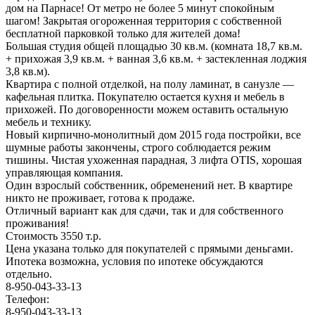
дом на Парнасе! От метро не более 5 минут спокойным
шагом! Закрытая огороженная территория с собственной
бесплатной парковкой только для жителей дома!
Большая студия общей площадью 30 кв.м. (комната 18,7 кв.м.
+ прихожая 3,9 кв.м. + ванная 3,6 кв.м. + застекленная лоджия
3,8 кв.м).
Квартира с полной отделкой, на полу ламинат, в санузле —
кафельная плитка. Покупателю остается кухня и мебель в
прихожей. По договоренности можем оставить остальную
мебель и технику.
Новый кирпично-монолитный дом 2015 года постройки, все
шумные работы закончены, строго соблюдается режим
тишины. Чистая ухоженная парадная, 3 лифта OTIS, хорошая
управляющая компания.
Один взрослый собственник, обременений нет. В квартире
никто не проживает, готова к продаже.
Отличный вариант как для сдачи, так и для собственного
проживания!
Стоимость 3550 т.р.
Цена указана только для покупателей с прямыми деньгами.
Ипотека возможна, условия по ипотеке обсуждаются
отдельно.
8-950-043-33-13
Телефон:
8-950-043-33-13