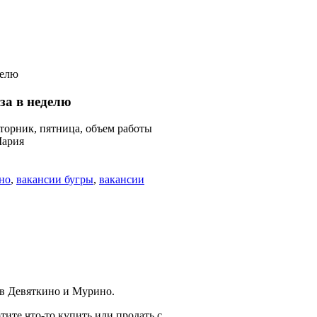
делю
за в неделю
торник, пятница, объем работы
Мария
но
,
вакансии бугры
,
вакансии
 в Девяткино и Мурино.
тите что-то купить или продать с