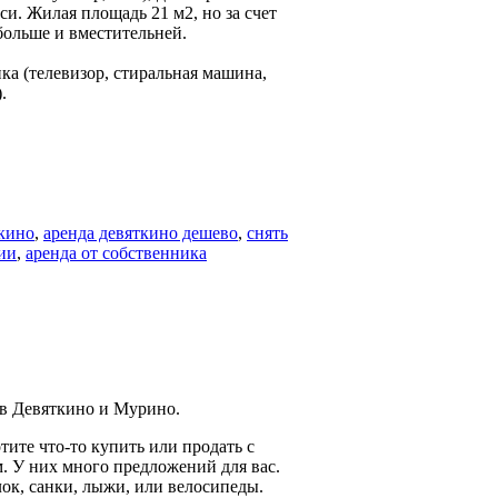
и. Жилая площадь 21 м2, но за счет
больше и вместительней.
ка (телевизор, стиральная машина,
.
ткино
,
аренда девяткино дешево
,
снять
сии
,
аренда от собственника
 в Девяткино и Мурино.
тите что-то купить или продать с
. У них много предложений для вас.
лок, санки, лыжи, или велосипеды.