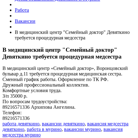
Работа
Вакансии
В медицинский центр "Семейный доктор" Девяткино
требуется процедурная медсестра
В медицинский центр "Семейный доктор"
Девяткино требуется процедурная медсестра
В медицинский центр «Семейный доктор», Воронцовский
бульвар д.11 требуется процедурная медицинская сестра.
Сменный график работы. Оформление по ТК РФ.
Дружный профессиональный коллектив.
Комфортные условия труда.
З/п 35000 р.
По вопросам трудоустройства:
89216571336 Архипова Ангелина.
Телефон:
89216571336
работа девяткино
,
вакансии девяткино
,
вакансия медсестра
девяткино
,
работа в мурино
,
вакансии мурино
,
вакансия
медсестра мурино