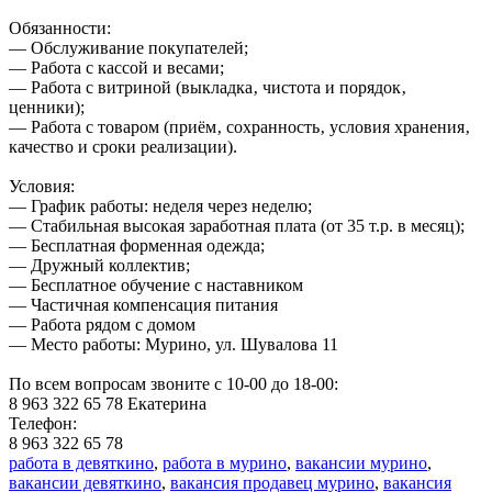
Обязанности:
— Обслуживание покупателей;
— Работа с кассой и весами;
— Работа с витриной (выкладка‚ чистота и порядок‚
ценники);
— Работа с товаром (приём‚ сохранность‚ условия хранения‚
качество и сроки реализации).
Условия:
— График работы: неделя через неделю;
— Стабильная высокая заработная плата (от 35 т.р. в месяц);
— Бесплатная форменная одежда;
— Дружный коллектив;
— Бесплатное обучение с наставником
— Частичная компенсация питания
— Работа рядом с домом
— Место работы: Мурино, ул. Шувалова 11
По всем вопросам звоните с 10-00 до 18-00:
8 963 322 65 78 Екатерина
Телефон:
8 963 322 65 78
работа в девяткино
,
работа в мурино
,
вакансии мурино
,
вакансии девяткино
,
вакансия продавец мурино
,
вакансия