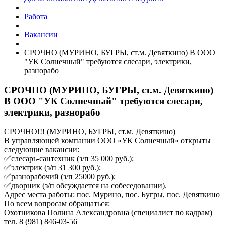
Работа
Вакансии
СРОЧНО (МУРИНО, БУГРЫ, ст.м. Девяткино) В ООО
"УК Солнечный" требуются слесари, электрики,
разнорабо
СРОЧНО (МУРИНО, БУГРЫ, ст.м. Девяткино)
В ООО "УК Солнечный" требуются слесари,
электрики, разнорабо
СРОЧНО!!! (МУРИНО, БУГРЫ, ст.м. Девяткино)
В управляющей компании ООО «УК Солнечный» открыты
следующие вакансии:
✅слесарь-сантехник (з/п 35 000 руб.);
✅электрик (з/п 31 300 руб.);
✅разнорабочий (з/п 25000 руб.);
✅дворник (з/п обсуждается на собеседовании).
Адрес места работы: пос. Мурино, пос. Бугры, пос. Девяткино
По всем вопросам обращаться:
Охотникова Полина Александровна (специалист по кадрам)
тел. 8 (981) 846-03-56