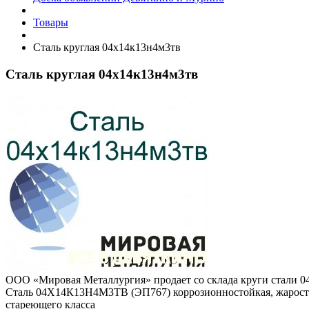
Товары
Сталь круглая 04х14к13н4м3тв
Сталь круглая 04х14к13н4м3тв
ООО «Мировая Металлургия» продает со склада круги стали 0
Сталь 04Х14К13Н4М3ТВ (ЭП767) коррозионностойкая, жаросто
стареющего класса