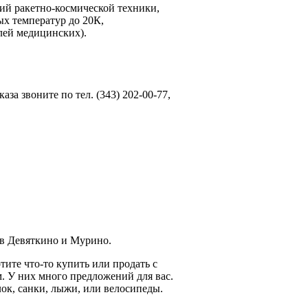
ий ракетно-космической техники,
х температур до 20К,
лей медицинских).
а звоните по тел. (343) 202-00-77,
 в Девяткино и Мурино.
тите что-то купить или продать с
. У них много предложений для вас.
лок, санки, лыжи, или велосипеды.