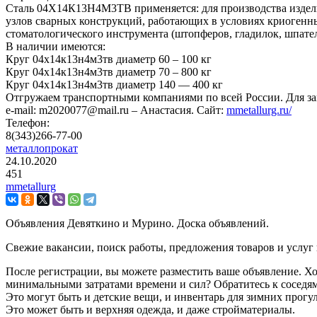
Сталь 04Х14К13Н4М3ТВ применяется: для производства издел
узлов сварных конструкций, работающих в условиях криогенны
стоматологического инструмента (штопферов, гладилок, шпате
В наличии имеются:
Круг 04х14к13н4м3тв диаметр 60 – 100 кг
Круг 04х14к13н4м3тв диаметр 70 – 800 кг
Круг 04х14к13н4м3тв диаметр 140 — 400 кг
Отгружаем транспортными компаниями по всей России. Для заказ
e-mail: m2020077@mail.ru – Анастасия. Сайт:
mmetallurg.ru/
Телефон:
8(343)266-77-00
металлопрокат
24.10.2020
451
mmetallurg
Объявления Девяткино и Мурино. Доска объявлений.
Свежие вакансии, поиск работы, предложения товаров и услуг
После регистрации, вы можете разместить ваше объявление. Хо
минимальными затратами времени и сил? Обратитесь к соседям
Это могут быть и детские вещи, и инвентарь для зимних прогу
Это может быть и верхняя одежда, и даже стройматериалы.