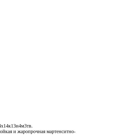
4х14к13н4м3тв.
йкая и жаропрочная мартенситно-