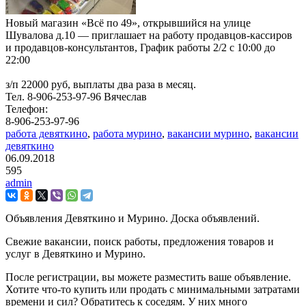
Новый магазин «Всё по 49», открывшийся на улице
Шувалова д.10 — приглашает на работу продавцов-кассиров
и продавцов-консультантов, График работы 2/2 с 10:00 до
22:00
з/п 22000 руб, выплаты два раза в месяц.
Тел. 8-906-253-97-96 Вячеслав
Телефон:
8-906-253-97-96
работа девяткино
,
работа мурино
,
вакансии мурино
,
вакансии
девяткино
06.09.2018
595
admin
Объявления Девяткино и Мурино. Доска объявлений.
Свежие вакансии, поиск работы, предложения товаров и
услуг в Девяткино и Мурино.
После регистрации, вы можете разместить ваше объявление.
Хотите что-то купить или продать с минимальными затратами
времени и сил? Обратитесь к соседям. У них много