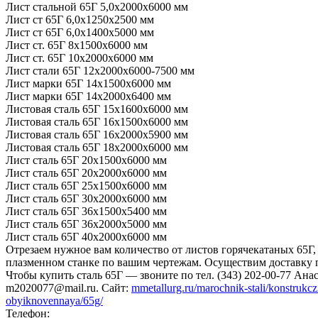
Лист стальной 65Г 5,0х2000х6000 мм
Лист ст 65Г 6,0х1250х2500 мм
Лист ст 65Г 6,0х1400х5000 мм
Лист ст. 65Г 8x1500x6000 мм
Лист ст. 65Г 10х2000х6000 мм
Лист стали 65Г 12х2000х6000-7500 мм
Лист марки 65Г 14x1500x6000 мм
Лист марки 65Г 14x2000x6400 мм
Листовая сталь 65Г 15х1600х6000 мм
Листовая сталь 65Г 16х1500х6000 мм
Листовая сталь 65Г 16х2000х5900 мм
Листовая сталь 65Г 18х2000х6000 мм
Лист сталь 65Г 20х1500х6000 мм
Лист сталь 65Г 20х2000х6000 мм
Лист сталь 65Г 25х1500х6000 мм
Лист сталь 65Г 30х2000х6000 мм
Лист сталь 65Г 36х1500х5400 мм
Лист сталь 65Г 36х2000х5000 мм
Лист сталь 65Г 40х2000х6000 мм
Отрезаем нужное вам количество от листов горячекатаных 65Г,
плазменном станке по вашим чертежам. Осуществим доставку 
Чтобы купить сталь 65Г — звоните по тел. (343) 202-00-77 Ана
m2020077@mail.ru. Сайт:
mmetallurg.ru/marochnik-stali/konstrukcz
obyiknovennaya/65g/
Телефон: