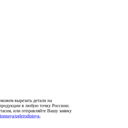
 можем вырезать детали на
продукции в любую точку Россиии.
стасия, или отправляйте Вашу заявку
ionnaya/uglerodistaya-