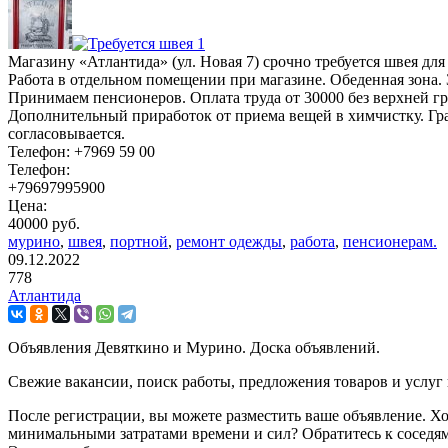
Магазину «Атлантида» (ул. Новая 7) срочно требуется швея для
Работа в отдельном помещении при магазине. Обеденная зона. 
Принимаем пенсионеров. Оплата труда от 30000 без верхней г
Дополнительный приработок от приема вещей в химчистку. Г
согласовывается.
Телефон: +7969 59 00
Телефон:
+79697995900
Цена:
40000 руб.
мурино
,
швея
,
портной
,
ремонт одежды
,
работа
,
пенсионерам.
09.12.2022
778
Атлантида
Объявления Девяткино и Мурино. Доска объявлений.
Свежие вакансии, поиск работы, предложения товаров и услуг
После регистрации, вы можете разместить ваше объявление. Хо
минимальными затратами времени и сил? Обратитесь к соседям