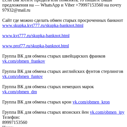
предложения на — WhatsApp и Viber +79997153560 на почту
97932@mail.ru
Сайт где можно сделать обмен старых просроченных банкнот
www.skupka.kvt777.ru/skupka-banknot.html
www.kvt777.ru/skupka-banknot.html
www.prof77.ru/skupka-banknot.html
Группа ВК для обмена старых швейцарских франков
vk.com/obmen_frankov
Группа ВК для обмена старых английских фунтов стерлингов
vk.com/obmen_funtov
Группа ВК для обмена старых немецких марок
vk.com/obmen_dm
Группа ВК для обмена старых крон
vk.com/obmen_kron
Группа ВК для обмена старых японских йен
vk.com/obmen_jpy
Телефон:
89997153560