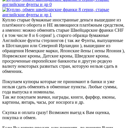
Куплю старые бумажные иностранные деньги вышедшие из
платёжного оборота и НЕ являющиеся платёжным средством,
а именно: можно обменять старые Швейцарские франки CHF
( в том числе 8 и 6 серия! ), старого образца бумажные
Английские фунты стерлингов ( так же Фунты, выпущенные
в Шотландии или Северной Ирландии ), вышедшие из
обращения Немецкие марки, Японские йены ( иены Япония ),
Норвежские кроны, Датские кроны, Шведские кроны,
просроченные европейские банкноты и другую редкую
валюту некоторых развитых стран, которую нельзя сдать в
обменник.
Покупаем купюры которые не принимают в банки и уже
нельзя сдать обменять в обменные пункты. Любые суммы,
года выпуска и номиналы.
Так же покупаем значки, награды, книги, фарфор, иконы,
картины, янтарь, часы, рог носорога и др.
Скупка и оплата сразу! Возможен выезд к Вам оценка,
покупка и обмен.
Если Вы хотите продать или поменять, то пишите Ваши