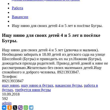
Работа
Вакансии
Ищу няню для своих детей 4 и 5 лет в посёлке Бугры.
Ищу няню для своих детей 4 и 5 лет в посёлке
Бугры.
Ищу няню для своих детей 4 и 5 лет (девочка и мальчик).
Необходимо забирать в 18.00 детей из детского сада на улице
Шоссейной (Бугры) и приводить их на ул.Нижняя (Бугры),
дожидаться прихода родителей. Привод детей домой к няне не
рассматриваю.Желательно без своих маленьких детей.Ищу
спокойного и доброго человека. 89213933847.
Телефон:
89213933847
ищу няню
,
ищу няню в буграх
,
вакансии бугры
,
работа в
буграх
,
требуется няня бугры
10.09.2018
592
admin