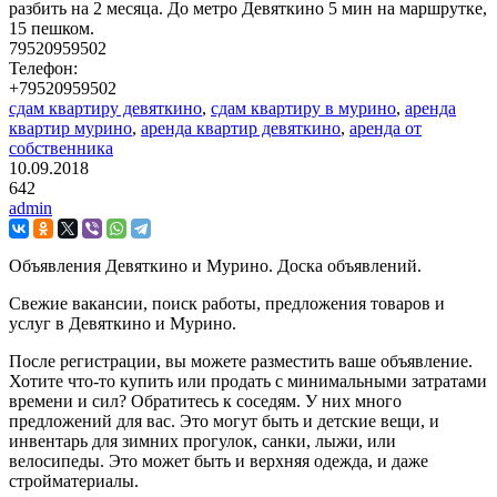
разбить на 2 месяца. До метро Девяткино 5 мин на маршрутке,
15 пешком.
79520959502
Телефон:
+79520959502
сдам квартиру девяткино
,
сдам квартиру в мурино
,
аренда
квартир мурино
,
аренда квартир девяткино
,
аренда от
собственника
10.09.2018
642
admin
Объявления Девяткино и Мурино. Доска объявлений.
Свежие вакансии, поиск работы, предложения товаров и
услуг в Девяткино и Мурино.
После регистрации, вы можете разместить ваше объявление.
Хотите что-то купить или продать с минимальными затратами
времени и сил? Обратитесь к соседям. У них много
предложений для вас. Это могут быть и детские вещи, и
инвентарь для зимних прогулок, санки, лыжи, или
велосипеды. Это может быть и верхняя одежда, и даже
стройматериалы.