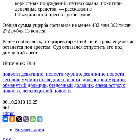
корыстных побуждений, путем обмана, похитили
денежные средства, — рассказали в
Объединённой пресс-службе судов.
Общая сумма ущерба составила не менее 482 млн 362 тысяч
272 рубля 13 копеек.
Ранее сообщалось, что
директор
«ЛенСпецСтроя» ещё месяц
останется под арестом. Суд отказался отпустить его под
домашний арест.
Источник: 78.ru
новости девяткино
,
новости мурино
,
девяткино новости
сегодня
,
мурино последние новости
,
долгострои мурино
,
обманутый дольщик
,
бездомный дольщик
,
елена остроух
новости
,
ленспецстрой новости
—
06.10.2018
10:25
661
admin
Комментарии