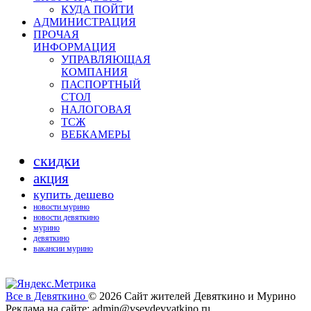
КУДА ПОЙТИ
АДМИНИСТРАЦИЯ
ПРОЧАЯ
ИНФОРМАЦИЯ
УПРАВЛЯЮЩАЯ
КОМПАНИЯ
ПАСПОРТНЫЙ
СТОЛ
НАЛОГОВАЯ
ТСЖ
ВЕБКАМЕРЫ
скидки
акция
купить дешево
новости мурино
новости девяткино
мурино
девяткино
вакансии мурино
Все в Девяткино
© 2026
Сайт жителей Девяткино и Мурино
Реклама на сайте: admin@vsevdevyatkino.ru