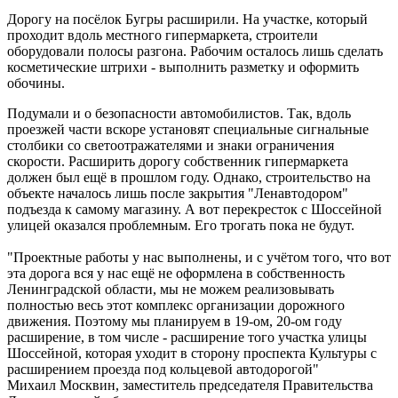
Дорогу на посёлок Бугры расширили. На участке, который
проходит вдоль местного гипермаркета, строители
оборудовали полосы разгона. Рабочим осталось лишь сделать
косметические штрихи - выполнить разметку и оформить
обочины.
Подумали и о безопасности автомобилистов. Так, вдоль
проезжей части вскоре установят специальные сигнальные
столбики со светоотражателями и знаки ограничения
скорости. Расширить дорогу собственник гипермаркета
должен был ещё в прошлом году. Однако, строительство на
объекте началось лишь после закрытия "Ленавтодором"
подъезда к самому магазину. А вот перекресток с Шоссейной
улицей оказался проблемным. Его трогать пока не будут.
"Проектные работы у нас выполнены, и с учётом того, что вот
эта дорога вся у нас ещё не оформлена в собственность
Ленинградской области, мы не можем реализовывать
полностью весь этот комплекс организации дорожного
движения. Поэтому мы планируем в 19-ом, 20-ом году
расширение, в том числе - расширение того участка улицы
Шоссейной, которая уходит в сторону проспекта Культуры с
расширением проезда под кольцевой автодорогой"
Михаил Москвин, заместитель председателя Правительства