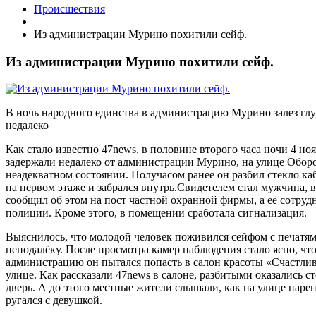
Происшествия
Из администрации Мурино похитили сейф.
Из администрации Мурино похитили сейф.
В ночь народного единства в администрацию Мурино залез гл
недалеко
Как стало известно 47news, в половине второго часа ночи 4 н
задержали недалеко от администрации Мурино, на улице Оборо
неадекватном состоянии. Получасом ранее он разбил стекло к
на первом этаже и забрался внутрь.Свидетелем стал мужчина,
сообщил об этом на пост частной охранной фирмы, а её сотруд
полиции. Кроме этого, в помещении сработала сигнализация.
Выяснилось, что молодой человек поживился сейфом с печатями,
неподалёку. После просмотра камер наблюдения стало ясно, чт
администрацию он пытался попасть в салон красоты «Счастли
улице. Как рассказали 47news в салоне, разбитыми оказались с
дверь. А до этого местные жители слышали, как на улице парен
ругался с девушкой.