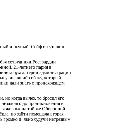
упый и пьяный. Сейф он утащил
оября сотрудники Росгвардии
нной, 21-летнего парня в
абинета бухгалтерии администрации
 выгуливавший собаку, который
ники дали знать о происходящем
 но когда вылез, то бросил его
о незадолго до проникновения в
вая жизнь» на той же Оборонной
тёкла, но зайти помешала вторая
ь громко и, явно будучи нетрезвым,