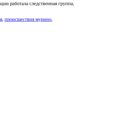
ции работала следственная группа,
я
,
происшествия мурино
,