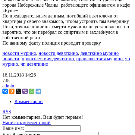
города Набережные Челны, работающего официантом в кафе
«Буше»
По предварительным данным, погибший взял ключи от
квартиры у своего знакомого, чтобы устроить там вечеринку.
Пока, точные причины смерти мужчины не установлены, но
вероятно, что он перебрал со спиртным и захлебнулся в
собственной рвоте.
По данному факту полиция проводит проверку.
новости мурино
,
новости девяткино
,
девяткино мурино
новости
,
происшествия девяткино
,
происшествия мурино
,
чп
мурино
,
чп девяткино
—
16.11.2018
14:26
738
admin
Комментарии
RSS
Нет комментариев. Ваш будет первым!
Написать комментарий
Ваше имя:
E-mail для ответов: