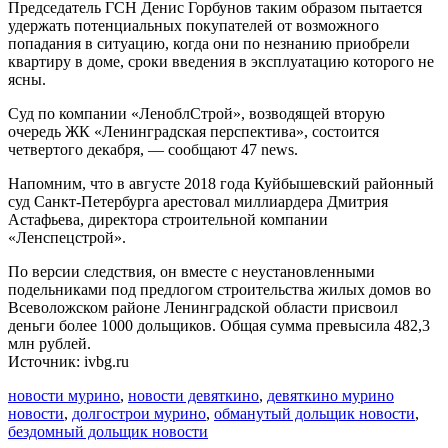
Председатель ГСН Денис Горбунов таким образом пытается
удержать потенциальных покупателей от возможного
попадания в ситуацию, когда они по незнанию приобрели
квартиру в доме, сроки введения в эксплуатацию которого не
ясны.
Суд по компании «ЛеноблСтрой», возводящей вторую
очередь ЖК «Ленинградская перспектива», состоится
четвертого декабря, — сообщают 47 news.
Напомним, что в августе 2018 года Куйбышевский районный
суд Санкт-Петербурга арестовал миллиардера Дмитрия
Астафьева, директора строительной компании
«Ленспецстрой».
По версии следствия, он вместе с неустановленными
подельниками под предлогом строительства жилых домов во
Всеволожском районе Ленинградской области присвоил
деньги более 1000 дольщиков. Общая сумма превысила 482,3
млн рублей.
Источник: ivbg.ru
новости мурино
,
новости девяткино
,
девяткино мурино
новости
,
долгострои мурино
,
обманутый дольщик новости
,
бездомный дольщик новости