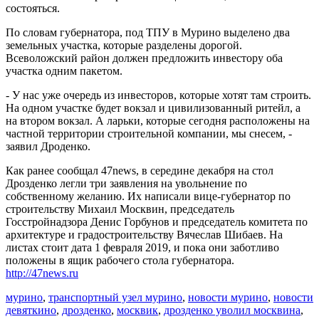
состояться.
По словам губернатора, под ТПУ в Мурино выделено два
земельных участка, которые разделены дорогой.
Всеволожский район должен предложить инвестору оба
участка одним пакетом.
- У нас уже очередь из инвесторов, которые хотят там строить.
На одном участке будет вокзал и цивилизованный ритейл, а
на втором вокзал. А ларьки, которые сегодня расположены на
частной территории строительной компании, мы снесем, -
заявил Дроденко.
Как ранее сообщал 47news, в середине декабря на стол
Дрозденко легли три заявления на увольнение по
собственному желанию. Их написали вице-губернатор по
строительству Михаил Москвин, председатель
Госстройнадзора Денис Горбунов и председатель комитета по
архитектуре и градостроительству Вячеслав Шибаев. На
листах стоит дата 1 февраля 2019, и пока они заботливо
положены в ящик рабочего стола губернатора.
http://47news.ru
мурино
,
транспортный узел мурино
,
новости мурино
,
новости
девяткино
,
дрозденко
,
москвик
,
дрозденко уволил москвина
,