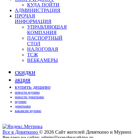
КУДА ПОЙТИ
АДМИНИСТРАЦИЯ
ПРОЧАЯ
ИНФОРМАЦИЯ
УПРАВЛЯЮЩАЯ
КОМПАНИЯ
ПАСПОРТНЫЙ
СТОЛ
НАЛОГОВАЯ
ТСЖ
ВЕБКАМЕРЫ
скидки
акция
купить дешево
новости мурино
новости девяткино
мурино
девяткино
вакансии мурино
Все в Девяткино
© 2026
Сайт жителей Девяткино и Мурино
Реклама на сайте: admin@vsevdevyatkino.ru