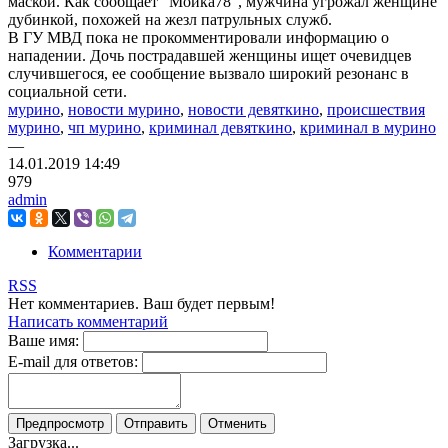
маской. Как сообщает “Мойка78”, мужчина угрожал женщине
дубинкой, похожей на жезл патрульных служб.
В ГУ МВД пока не прокомментировали информацию о
нападении. Дочь пострадавшей женщины ищет очевидцев
случившегося, ее сообщение вызвало широкий резонанс в
социальной сети.
мурино
,
новости мурино
,
новости девяткино
,
происшествия
мурино
,
чп мурино
,
криминал девяткино
,
криминал в мурино
—
14.01.2019
14:49
979
admin
Комментарии
RSS
Нет комментариев. Ваш будет первым!
Написать комментарий
Ваше имя:
E-mail для ответов:
Загрузка...