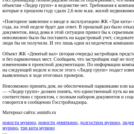
объектам «Лидер групп» в ведомстве нет. Требования к компани
которые в прошлом году сдали 2,6 млн м.кв. жилой недвижимос
«Повторное заявление о вводе в эксплуатацию ЖК «Три кита» 
года, на этой неделе будет дан ответ. В прошлый раз было отк
документов, ввод дома в этой ситуации привел бы к серьезны
невозможно было бы поставить на кадастровый учет, следовате
люди бы не получили. И это лишь один из недочетов компании 
Объект ЖК «Девятый вал» (вторая очередь) застройщик предста
и без парковочных мест. Сообщаем, что застройщик ещё не по
изменениям в проектной документации. По информации компан
на следующей неделе и после этого «Лидер групп» подаст изв
выявленных в ходе итоговых проверок.
Невозможно принять дом, не обеспеченный парковками или как
— «Лидер групп» должен понять, что единственный путь ко вв
соответствии с проектом, с полным набором документов и со
говорится в сообщении Госстройнадзора.
Материал сайта: asninfo.ru
новости мурино
,
новости девяткино
,
долгострои мурино
,
лиде
мурино
,
три кита мурино
—