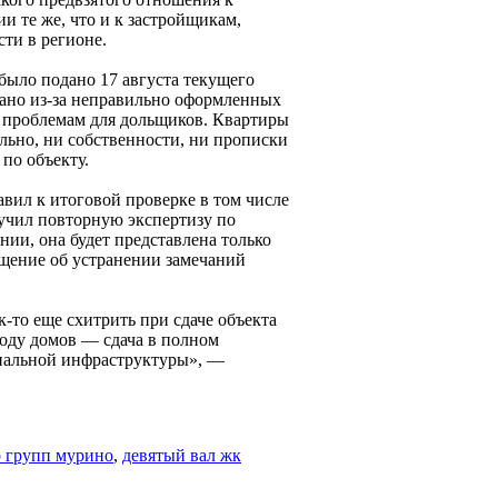
и те же, что и к застройщикам,
ти в регионе.
было подано 17 августа текущего
азано из-за неправильно оформленных
м проблемам для дольщиков. Квартиры
льно, ни собственности, ни прописки
по объекту.
вил к итоговой проверке в том числе
лучил повторную экспертизу по
ии, она будет представлена только
ещение об устранении замечаний
-то еще схитрить при сдаче объекта
оду домов — сдача в полном
циальной инфраструктуры», —
р групп мурино
,
девятый вал жк