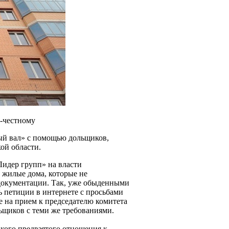
о-честному
ый вал» с помощью дольщиков,
ой области.
Лидер групп» на власти
 жилые дома, которые не
документации. Так, уже обыденными
ь петиции в интернете с просьбами
е на прием к председателю комитета
ьщиков с теми же требованиями.
акого предвзятого отношения к