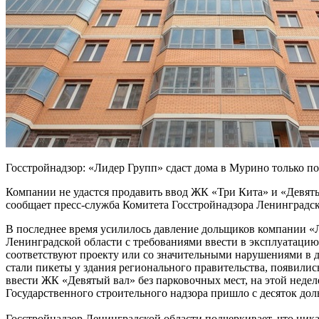
Госстройнадзор: «Лидер Групп» сдаст дома в Мурино только п
Компании не удастся продавить ввод ЖК «Три Кита» и «Девят
сообщает пресс-служба Комитета Госстройнадзора Ленинградск
В последнее время усилилось давление дольщиков компании «
Ленинградской области с требованиями ввести в эксплуатацию
соответствуют проекту или со значительными нарушениями в 
стали пикеты у здания регионального правительства, появилис
ввести ЖК «Девятый вал» без парковочных мест, на этой недел
Государственного строительного надзора пришло с десяток дол
Госстройнадзор Ленинградской области подчеркивает, что ник