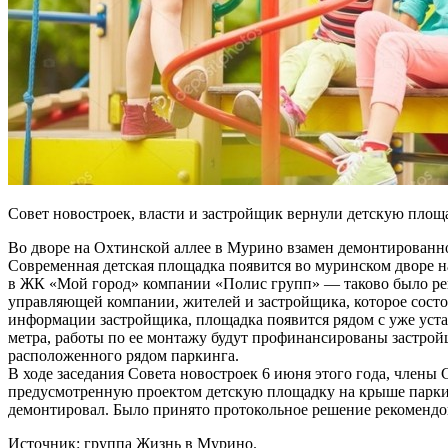
Совет новостроек, власти и застройщик вернули детскую пло
Во дворе на Охтинской аллее в Мурино взамен демонтированно
Современная детская площадка появится во муринском дворе н
в ЖК «Мой город» компании «Полис групп» — таково было ре
управляющей компании, жителей и застройщика, которое состоя
информации застройщика, площадка появится рядом с уже устан
метра, работы по ее монтажу будут профинансированы застро
расположенного рядом паркинга.
В ходе заседания Совета новостроек 6 июня этого года, члены 
предусмотренную проектом детскую площадку на крыше парки
демонтировал. Было принято протокольное решение рекомендов
Источник: группа Жизнь в Мурино.