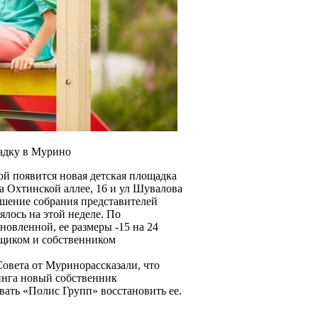
щадку в Мурино
й появится новая детская площадка
а Охтинской аллее, 16 и ул Шувалова
шение собрания представителей
лось на этой неделе. По
овленной, ее размеры -15 на 24
йщиком и собственником
Совета от Муринорассказали, что
нга новый собственник
ать «Полис Групп» восстановить ее.