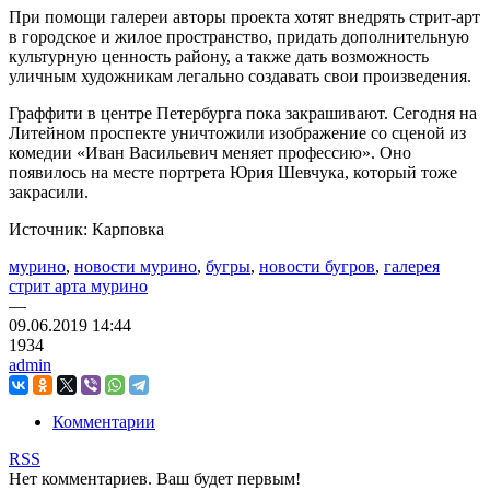
При помощи галереи авторы проекта хотят внедрять стрит-арт
в городское и жилое пространство, придать дополнительную
культурную ценность району, а также дать возможность
уличным художникам легально создавать свои произведения.
Граффити в центре Петербурга пока закрашивают. Сегодня на
Литейном проспекте уничтожили изображение со сценой из
комедии «Иван Васильевич меняет профессию». Оно
появилось на месте портрета Юрия Шевчука, который тоже
закрасили.
Источник: Карповка
мурино
,
новости мурино
,
бугры
,
новости бугров
,
галерея
стрит арта мурино
—
09.06.2019
14:44
1934
admin
Комментарии
RSS
Нет комментариев. Ваш будет первым!