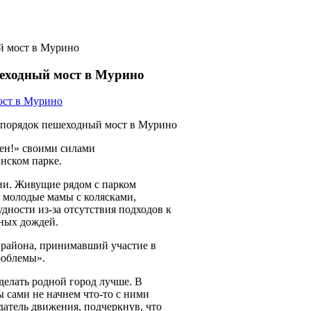
й мост в Мурино
еходный мост в Мурино
в порядок пешеходный мост в Мурино
ен!» своими силами
нском парке.
ии. Живущие рядом с парком
 молодые мамы с колясками,
ности из-за отсутствия подходов к
ьных дождей.
 района, принимавший участие в
проблемы».
елать родной город лучше. В
 сами не начнем что-то с ними
датель движения, подчеркнув, что