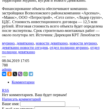
территории Мурино, Бугров и Нового Девяткино.
Финансирование объекта обecпечивают компании-
застройщики Всеволожского района:компании «Арсенал»,
«Мавис», ООО «Петрострой», «Сетл сити», «Лидер групп»,
ЦДС. Стоимость инвестиционного договора — 12,5 млн
рублей. Итоговая стоимость всего объекта будет опpeделена
после экспертизы. Срок строительно-монтажных paбот —
около полутора лет. Источник: Дирекция КРТ Ленобласти
мурино
,
девяткино
,
новости девяткино
,
новости мурино
,
девяткино новости сегодня
,
отдел полиции мурино
,
отдел
полиции девяткино
—
08.04.2019
17:05
788
admin
Комментарии
RSS
Нет комментариев. Ваш будет первым!
Написать комментарий
Ваше имя:
E-mail для ответов: