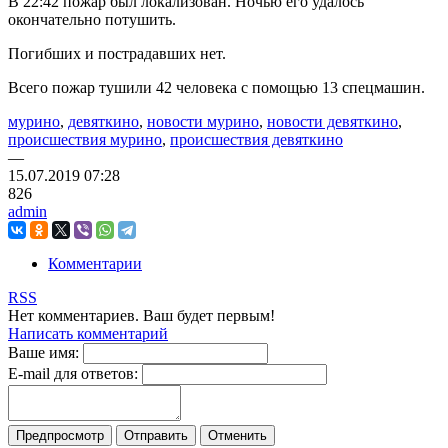
В 22:42 пожар был локализован. Ночью его удалось
окончательно потушить.
Погибших и пострадавших нет.
Всего пожар тушили 42 человека с помощью 13 спецмашин.
мурино
,
девяткино
,
новости мурино
,
новости девяткино
,
происшествия мурино
,
происшествия девяткино
—
15.07.2019
07:28
826
admin
Комментарии
RSS
Нет комментариев. Ваш будет первым!
Написать комментарий
Ваше имя:
E-mail для ответов: