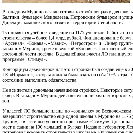
В западном Мурино начали готовить стройплощадку для школ
Балтики, бульваром Менделеева, Петровским бульваром и улиц
Дирекция комплексного развития территорий Ленобласти.
Тут появится учебное заведение на 1175 учеников. Работы по п
строительства – более 1,4 млрд рублей. Финансирование берут 
«Арсенал», «Бонава», «Мавис», «Петрострой» и «Лидер групп»
западном Мурино, кроме шведской «Бонавы». Построенный е
восточной части посёлка. В дальнейшем власти ЛО планируют 
программе «Стимул».
Консорциум девелоперов для этой стройки был создан ещё в 20
ГК «Норманн», которая должна была взять на себя 10% затрат. 
состоянии выполнить обязательства.
Не все жители довольны начавшейся стройкой. Некоторые сетую
сквер. В западном Мурино действительно не хватает взрослых
зон.
У властей ЛО большие планы по «социалке» во Всеволожском р
завершится строительство ещё одной школы в Мурино на 1175 
Групп», а власти выкупают по программе «Стимул». До конца г
мест и садик на 190 малышей в Буграх. Недавно губернатор Л
потребовал ускорить строительство школы на 300 учеников с д