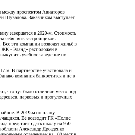
ы между проспектом Авиаторов
ей Шувалова. Заказчиком выступает
лану завершатся в 2020-м. Стоимость
на себя пять застройщиков:
. Все эти компании возводят жильё в
ю ЖК «Эланд» расположен в
выкупить учебное заведение по
17-м. В партнёрстве участвовала и
Однако компания банкротится и не в
т, что тут было отличное место под
 деревьев, парковых и прогулочных
айоне. В 2019-м по плану
учащихся. Её возводит ГК «Полис
ода предстоит сдать школу на 950
енобласти Александр Дрозденко
ошкольным отделением на 100 мест в