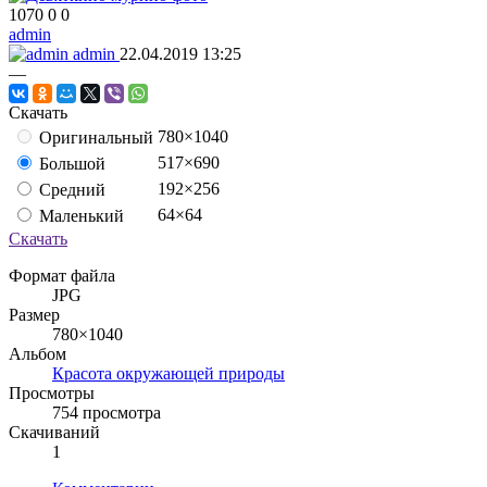
1070
0
0
admin
admin
22.04.2019
13:25
—
Скачать
780×1040
Оригинальный
517×690
Большой
192×256
Средний
64×64
Маленький
Скачать
Формат файла
JPG
Размер
780×1040
Альбом
Красота окружающей природы
Просмотры
754 просмотра
Скачиваний
1