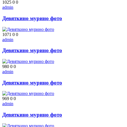
1025
0
0
admin
Девяткино мурино фото
1071
0
0
admin
Девяткино мурино фото
980
0
0
admin
Девяткино мурино фото
969
0
0
admin
Девяткино мурино фото