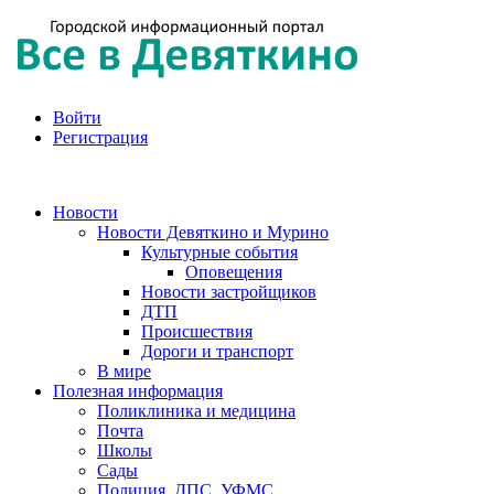
Войти
Регистрация
Новости
Новости Девяткино и Мурино
Культурные события
Оповещения
Новости застройщиков
ДТП
Происшествия
Дороги и транспорт
В мире
Полезная информация
Поликлиника и медицина
Почта
Школы
Сады
Полиция, ДПС, УФМС