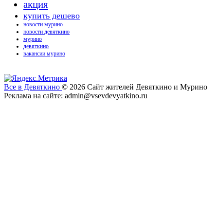
акция
купить дешево
новости мурино
новости девяткино
мурино
девяткино
вакансии мурино
Все в Девяткино
© 2026
Сайт жителей Девяткино и Мурино
Реклама на сайте: admin@vsevdevyatkino.ru