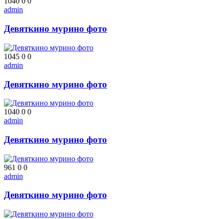
1040
0
0
admin
Девяткино мурино фото
1045
0
0
admin
Девяткино мурино фото
1040
0
0
admin
Девяткино мурино фото
961
0
0
admin
Девяткино мурино фото