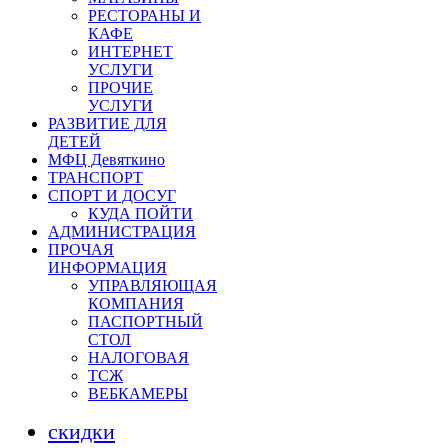
РЕСТОРАНЫ И
КАФЕ
ИНТЕРНЕТ
УСЛУГИ
ПРОЧИЕ
УСЛУГИ
РАЗВИТИЕ ДЛЯ
ДЕТЕЙ
МФЦ Девяткино
ТРАНСПОРТ
СПОРТ И ДОСУГ
КУДА ПОЙТИ
АДМИНИСТРАЦИЯ
ПРОЧАЯ
ИНФОРМАЦИЯ
УПРАВЛЯЮЩАЯ
КОМПАНИЯ
ПАСПОРТНЫЙ
СТОЛ
НАЛОГОВАЯ
ТСЖ
ВЕБКАМЕРЫ
скидки