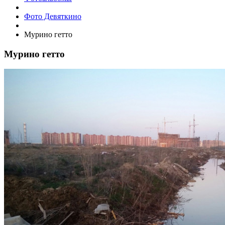
Фото Девяткино
Мурино гетто
Мурино гетто