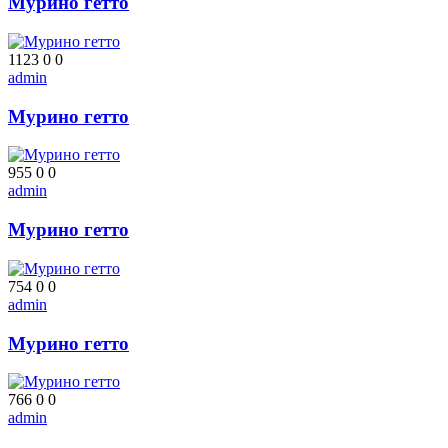
Мурино гетто
1123
0
0
admin
Мурино гетто
955
0
0
admin
Мурино гетто
754
0
0
admin
Мурино гетто
766
0
0
admin