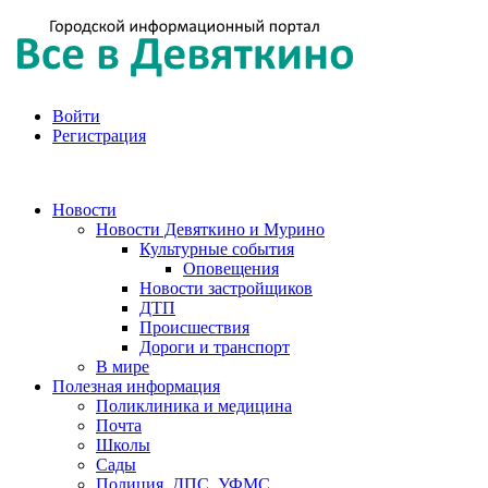
Войти
Регистрация
Новости
Новости Девяткино и Мурино
Культурные события
Оповещения
Новости застройщиков
ДТП
Происшествия
Дороги и транспорт
В мире
Полезная информация
Поликлиника и медицина
Почта
Школы
Сады
Полиция, ДПС, УФМС