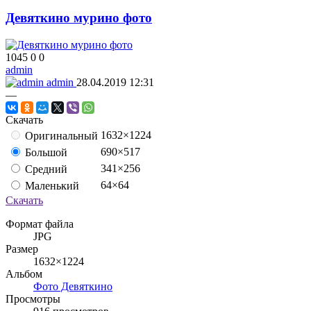
Девяткино мурино фото
1045
0
0
admin
admin
28.04.2019
12:31
—
Скачать
1632×1224
Оригинальный
690×517
Большой
341×256
Средний
64×64
Маленький
Скачать
Формат файла
JPG
Размер
1632×1224
Альбом
Фото Девяткино
Просмотры