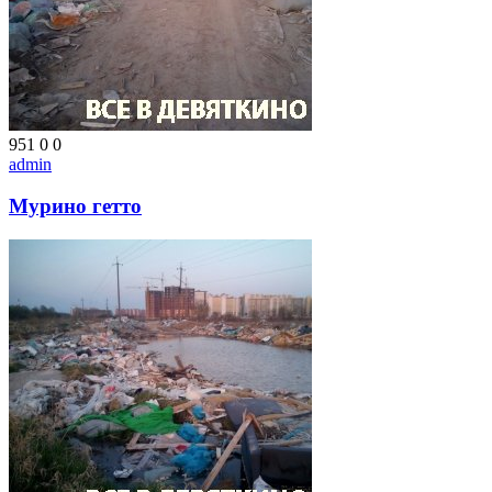
951
0
0
admin
Мурино гетто