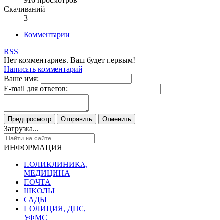
916 просмотров
Скачиваний
3
Комментарии
RSS
Нет комментариев. Ваш будет первым!
Написать комментарий
Ваше имя:
E-mail для ответов:
Загрузка...
ИНФОРМАЦИЯ
ПОЛИКЛИНИКА,
МЕДИЦИНА
ПОЧТА
ШКОЛЫ
САДЫ
ПОЛИЦИЯ, ДПС,
УФМС