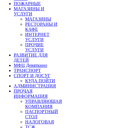
ПОЖАРНЫЕ
МАГАЗИНЫ И
УСЛУГИ
МАГАЗИНЫ
РЕСТОРАНЫ И
КАФЕ
ИНТЕРНЕТ
УСЛУГИ
ПРОЧИЕ
УСЛУГИ
РАЗВИТИЕ ДЛЯ
ДЕТЕЙ
МФЦ Девяткино
ТРАНСПОРТ
СПОРТ И ДОСУГ
КУДА ПОЙТИ
АДМИНИСТРАЦИЯ
ПРОЧАЯ
ИНФОРМАЦИЯ
УПРАВЛЯЮЩАЯ
КОМПАНИЯ
ПАСПОРТНЫЙ
СТОЛ
НАЛОГОВАЯ
ТСЖ