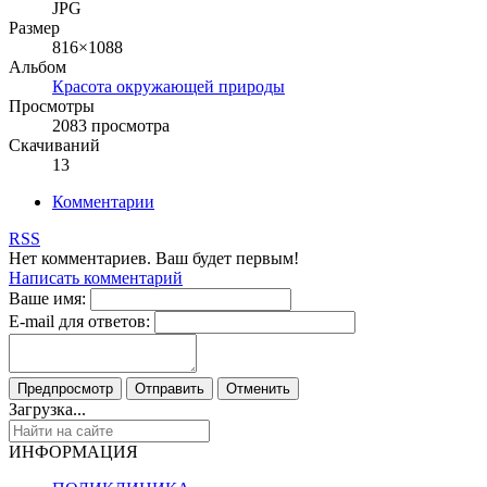
JPG
Размер
816×1088
Альбом
Красота окружающей природы
Просмотры
2083 просмотра
Скачиваний
13
Комментарии
RSS
Нет комментариев. Ваш будет первым!
Написать комментарий
Ваше имя:
E-mail для ответов:
Загрузка...
ИНФОРМАЦИЯ