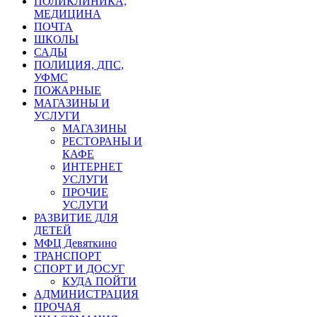
ПОЛИКЛИНИКА,
МЕДИЦИНА
ПОЧТА
ШКОЛЫ
САДЫ
ПОЛИЦИЯ, ДПС,
УФМС
ПОЖАРНЫЕ
МАГАЗИНЫ И
УСЛУГИ
МАГАЗИНЫ
РЕСТОРАНЫ И
КАФЕ
ИНТЕРНЕТ
УСЛУГИ
ПРОЧИЕ
УСЛУГИ
РАЗВИТИЕ ДЛЯ
ДЕТЕЙ
МФЦ Девяткино
ТРАНСПОРТ
СПОРТ И ДОСУГ
КУДА ПОЙТИ
АДМИНИСТРАЦИЯ
ПРОЧАЯ