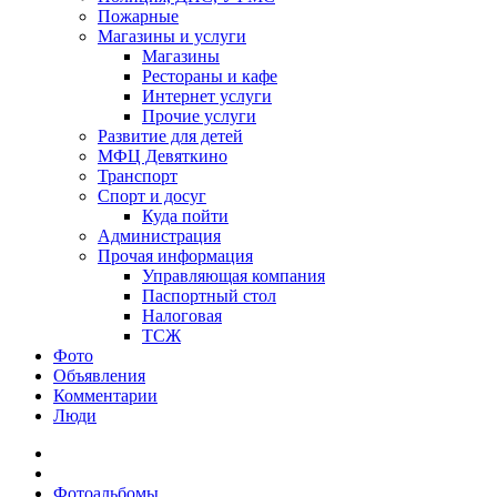
Пожарные
Магазины и услуги
Магазины
Рестораны и кафе
Интернет услуги
Прочие услуги
Развитие для детей
МФЦ Девяткино
Транспорт
Спорт и досуг
Куда пойти
Администрация
Прочая информация
Управляющая компания
Паспортный стол
Налоговая
ТСЖ
Фото
Объявления
Комментарии
Люди
Фотоальбомы