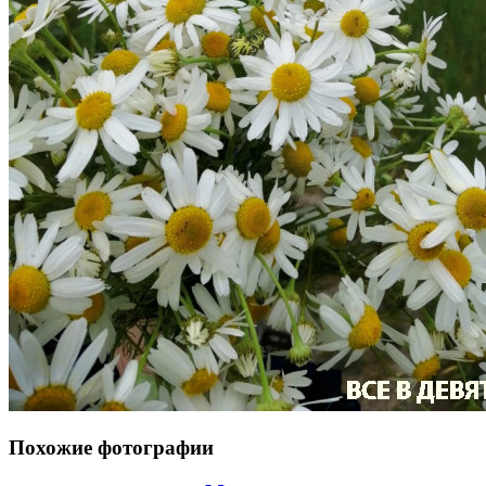
Похожие фотографии