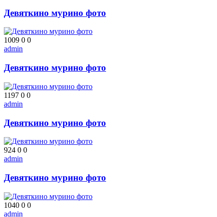
Девяткино мурино фото
1009
0
0
admin
Девяткино мурино фото
1197
0
0
admin
Девяткино мурино фото
924
0
0
admin
Девяткино мурино фото
1040
0
0
admin