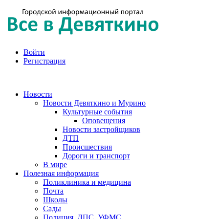
Войти
Регистрация
Новости
Новости Девяткино и Мурино
Культурные события
Оповещения
Новости застройщиков
ДТП
Происшествия
Дороги и транспорт
В мире
Полезная информация
Поликлиника и медицина
Почта
Школы
Сады
Полиция, ДПС, УФМС