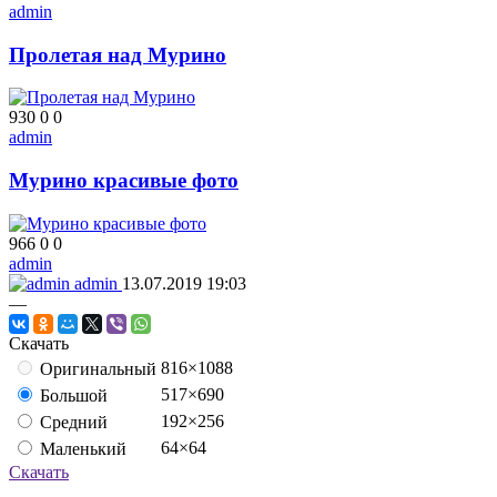
admin
Пролетая над Мурино
930
0
0
admin
Мурино красивые фото
966
0
0
admin
admin
13.07.2019
19:03
—
Скачать
816×1088
Оригинальный
517×690
Большой
192×256
Средний
64×64
Маленький
Скачать