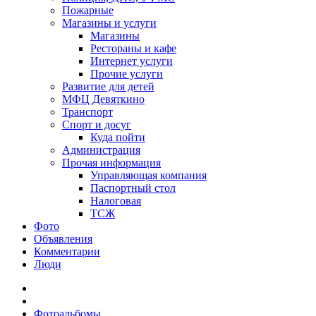
Пожарные
Магазины и услуги
Магазины
Рестораны и кафе
Интернет услуги
Прочие услуги
Развитие для детей
МФЦ Девяткино
Транспорт
Спорт и досуг
Куда пойти
Администрация
Прочая информация
Управляющая компания
Паспортный стол
Налоговая
ТСЖ
Фото
Объявления
Комментарии
Люди
Фотоальбомы