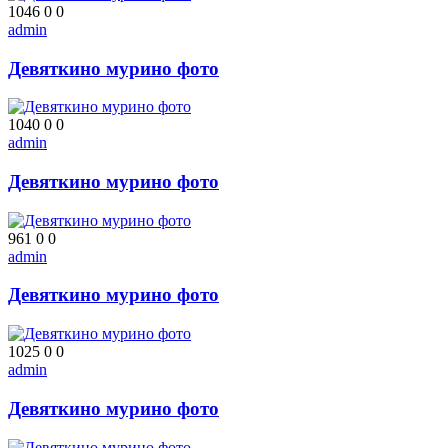
1046
0
0
admin
Девяткино мурино фото
1040
0
0
admin
Девяткино мурино фото
961
0
0
admin
Девяткино мурино фото
1025
0
0
admin
Девяткино мурино фото