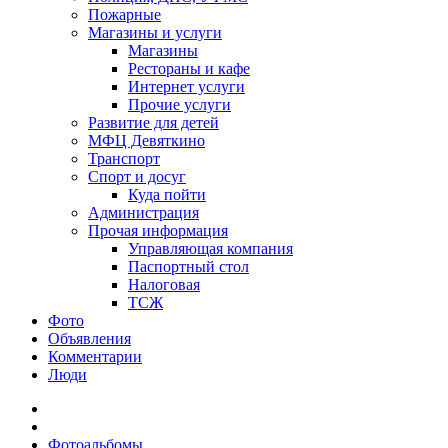
Пожарные
Магазины и услуги
Магазины
Рестораны и кафе
Интернет услуги
Прочие услуги
Развитие для детей
МФЦ Девяткино
Транспорт
Спорт и досуг
Куда пойти
Администрация
Прочая информация
Управляющая компания
Паспортный стол
Налоговая
ТСЖ
Фото
Объявления
Комментарии
Люди
Фотоальбомы