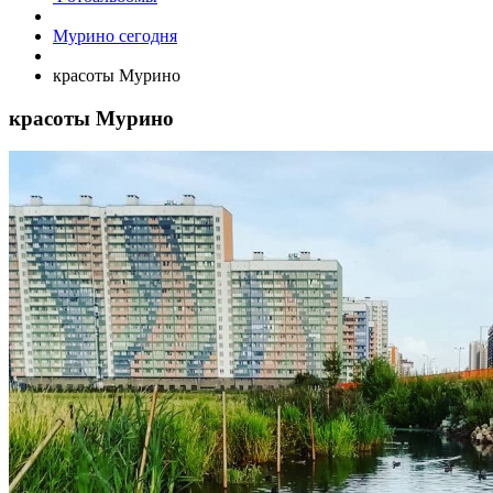
Мурино сегодня
красоты Мурино
красоты Мурино