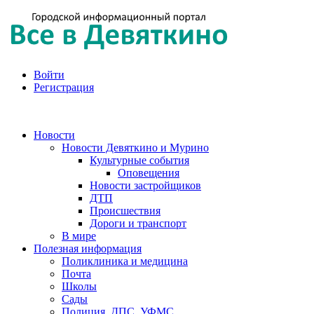
Войти
Регистрация
Новости
Новости Девяткино и Мурино
Культурные события
Оповещения
Новости застройщиков
ДТП
Происшествия
Дороги и транспорт
В мире
Полезная информация
Поликлиника и медицина
Почта
Школы
Сады
Полиция, ДПС, УФМС