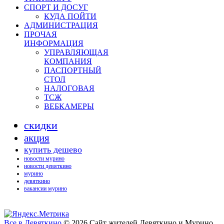
СПОРТ И ДОСУГ
КУДА ПОЙТИ
АДМИНИСТРАЦИЯ
ПРОЧАЯ
ИНФОРМАЦИЯ
УПРАВЛЯЮЩАЯ
КОМПАНИЯ
ПАСПОРТНЫЙ
СТОЛ
НАЛОГОВАЯ
ТСЖ
ВЕБКАМЕРЫ
скидки
акция
купить дешево
новости мурино
новости девяткино
мурино
девяткино
вакансии мурино
Все в Девяткино
© 2026
Сайт жителей Девяткино и Мурино