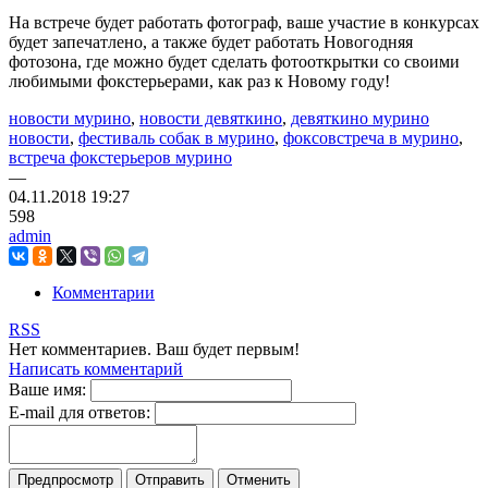
На встрече будет работать фотограф, ваше участие в конкурсах
будет запечатлено, а также будет работать Новогодняя
фотозона, где можно будет сделать фотооткрытки со своими
любимыми фокстерьерами, как раз к Новому году!
новости мурино
,
новости девяткино
,
девяткино мурино
новости
,
фестиваль собак в мурино
,
фоксовстреча в мурино
,
встреча фокстерьеров мурино
—
04.11.2018
19:27
598
admin
Комментарии
RSS
Нет комментариев. Ваш будет первым!
Написать комментарий
Ваше имя:
E-mail для ответов: