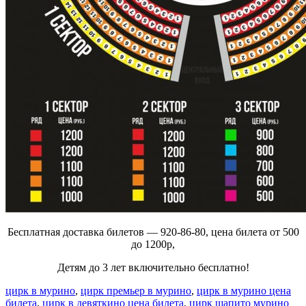
Бесплатная доставка билетов — 920-86-80, цена билета от 500
до 1200р,
Детям до 3 лет включительно бесплатно!
цирк в мурино
,
цирк премьер в мурино
,
цирк в мурино цена
билета
,
цирк в девяткино цена билета
,
цирк шапито мурино